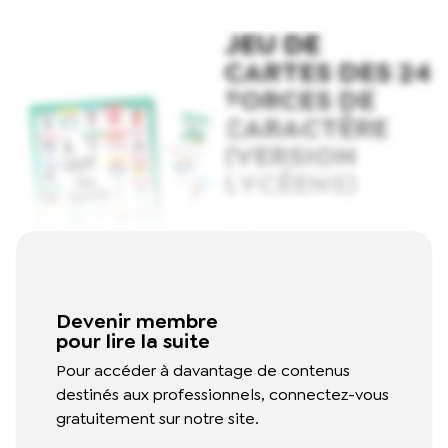
JEU DE
CARTES DES 24
FORCES DE
CARACTÈRE
(VERSION
LYCÉENS)
Issu du projet "À nous les
forces", ce jeu permet
d’identifier ses forces, de
les développer et
Devenir membre
d’apprécier celles des
pour lire la suite
autres. Il contient 24 cartes
Pour accéder à davantage de contenus
représentant les 24 forces
destinés aux professionnels, connectez-vous
de caractère avec leurs
gratuitement sur notre site.
définitions.
Read More