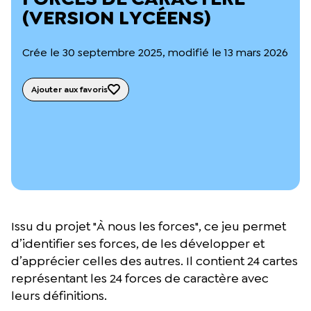
L’équipe du Crips
(VERSION LYCÉENS)
Notre documentation
Rapports d’activité et financiers
Crée le 30 septembre 2025, modifié le 13 mars 2026
Ressources pour les parents
Projets réalisés avec nos partenaires
Podcast 🎙️
Ajouter aux favoris
Webinaires
Issu du projet "À nous les forces", ce jeu permet
d’identifier ses forces, de les développer et
d’apprécier celles des autres. Il contient 24 cartes
représentant les 24 forces de caractère avec
leurs définitions.