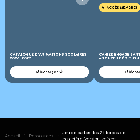
ACCÈS MEMBRES
CATALOGUE D'ANIMATIONS SCOLAIRES
CAHIER ENGAGÉ SAN
2026-2027
#NOUVELLE ÉDITION
Télécharger
Télécha
Jeu de cartes des 24 forces de
Accueil
Ressources
caractère (version lycéens)