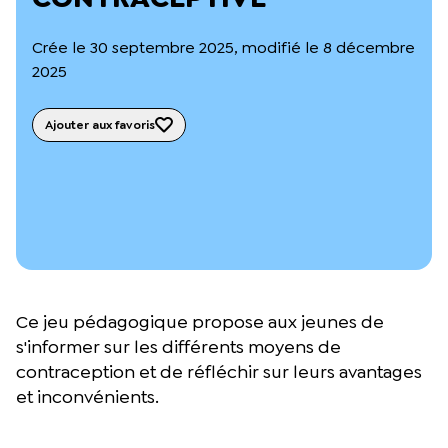
L’équipe du Crips
Notre documentation
Crée le 30 septembre 2025, modifié le 8 décembre
Rapports d’activité et financiers
2025
Ressources pour les parents
Projets réalisés avec nos partenaires
Podcast 🎙️
Ajouter aux favoris
Webinaires
Ce jeu pédagogique propose aux jeunes de
s'informer sur les différents moyens de
contraception et de réfléchir sur leurs avantages
et inconvénients.