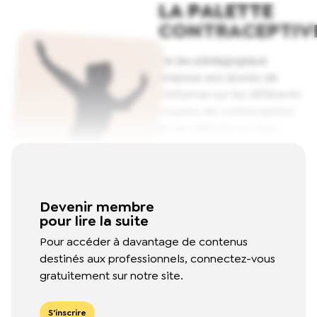
LA PALETTE
CONTRACEPTIV
Ce jeu pédagogique
propose aux jeunes de
s'informer sur les différents
moyens de contraception
et de réfléchir sur leurs
avantages et
inconvénients.
Read More
Devenir membre
pour lire la suite
Pour accéder à davantage de contenus
destinés aux professionnels, connectez-vous
gratuitement sur notre site.
S'inscrire