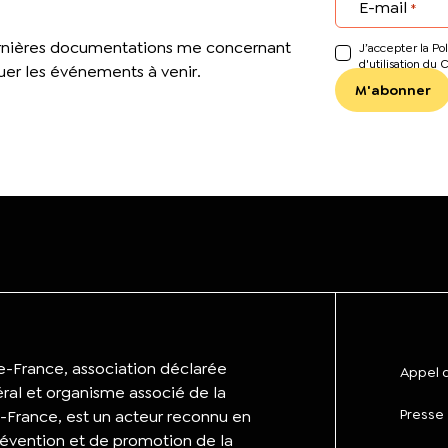
E-mail
*
ernières documentations me concernant
J’accepter la Pol
d'utilisation du 
er les événements à venir.
de-France, association déclarée
Appel d
éral et organisme associé de la
Presse
-France, est un acteur reconnu en
évention et de promotion de la