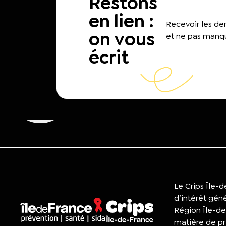
Restons
en lien :
Recevoir les d
on vous
et ne pas manqu
écrit
Le Crips Île-
d’intérêt gén
Région Île-de
matière de pr