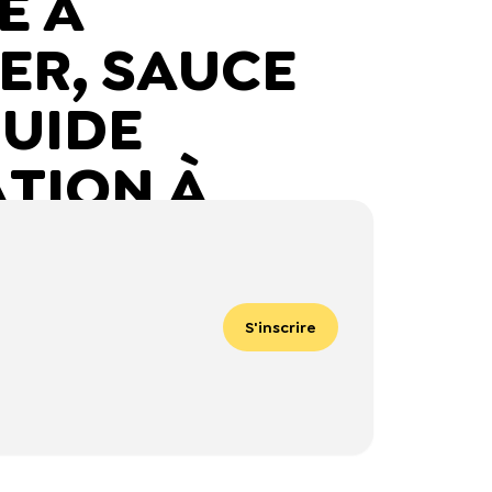
É À
ER, SAUCE
GUIDE
TION À
TION DES
SIONNELS DE
S'inscrire