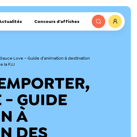
Actualités
Concours d’affiches
 Sauce Love – Guide d’animation à destination
e la PJJ
 EMPORTER,
 - GUIDE
N À
N DES