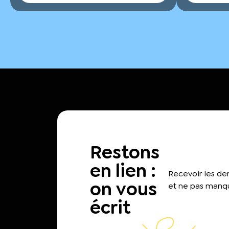
Restons
en lien :
Recevoir les d
on vous
et ne pas manqu
écrit