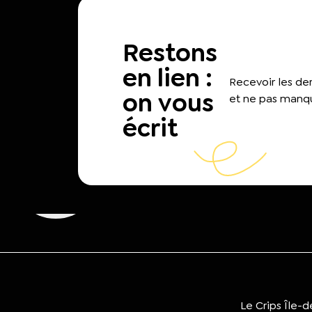
Restons
en lien :
Recevoir les d
on vous
et ne pas manqu
écrit
Le Crips Île-