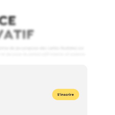
CE
VATIF
rme de jeu propose des cartes illustrées sur
 et de pose du préservatif interne et externe.
S'inscrire