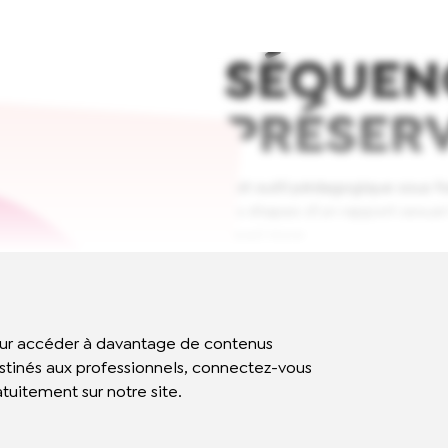
SÉQUEN
PRÉSER
Cet outil pédagogique sous fo
les étapes d’un rapport sexuel
Read More
ur accéder à davantage de contenus
stinés aux professionnels, connectez-vous
atuitement sur notre site.