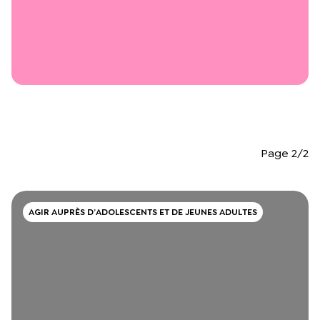
L’équipe du Crips
Notre documentation
Rapports d’activité et financiers
Ressources pour les parents
Projets réalisés avec nos partenaires
Podcast 🎙️
Webinaires
Page 2/2
AGIR AUPRÈS D’ADOLESCENTS ET DE JEUNES ADULTES