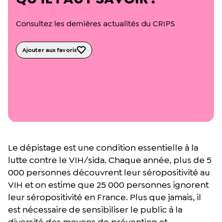
L’équipe du Crips
Notre documentation
Consultez les dernières actualités du CRIPS
Rapports d’activité et financiers
Ressources pour les parents
Projets réalisés avec nos partenaires
Ajouter aux favoris
Podcast 🎙️
Webinaires
Le dépistage est une condition essentielle à la
lutte contre le VIH/sida. Chaque année, plus de 5
000 personnes découvrent leur séropositivité au
VIH et on estime que 25 000 personnes ignorent
leur séropositivité en France. Plus que jamais, il
est nécessaire de sensibiliser le public à la
diversité des moyens de prévention et