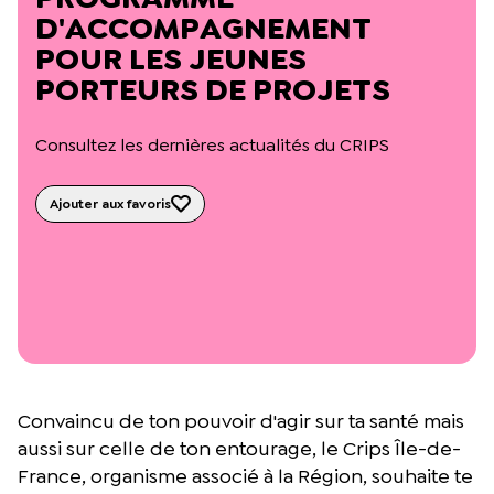
L’équipe du Crips
D'ACCOMPAGNEMENT
Notre documentation
POUR LES JEUNES
Rapports d’activité et financiers
PORTEURS DE PROJETS
Ressources pour les parents
Projets réalisés avec nos partenaires
Podcast 🎙️
Consultez les dernières actualités du CRIPS
Webinaires
Ajouter aux favoris
Convaincu de ton pouvoir d'agir sur ta santé mais
aussi sur celle de ton entourage, le Crips Île-de-
France, organisme associé à la Région, souhaite te