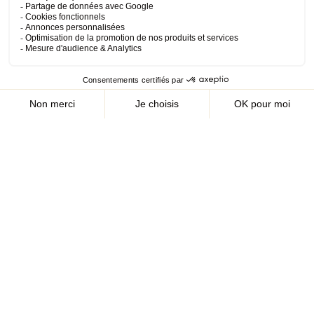
Mon compte
Le Crips Île-de-France, association déclarée
Rechercher
d’intérêt général et organisme associé de la
Région Île-de-France, est un acteur reconnu en
matière de prévention et de promotion de la
santé, ainsi que dans la lutte contre le VIH/sida.
Appel d'offres
Contactez-nous
Presse
Nous rejoindre
Concours d’affiches 2025-
Agréments et habilitations
2026