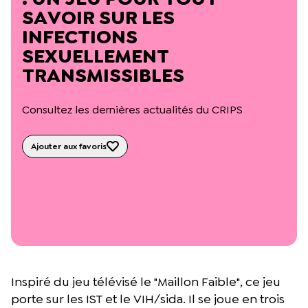
L’équipe du Crips
SAVOIR SUR LES
Notre documentation
INFECTIONS
Rapports d’activité et financiers
SEXUELLEMENT
Ressources pour les parents
Projets réalisés avec nos partenaires
TRANSMISSIBLES
Podcast 🎙️
Consultez les dernières actualités du CRIPS
Webinaires
Ajouter aux favoris
Inspiré du jeu télévisé le "Maillon Faible", ce jeu
porte sur les IST et le VIH/sida. Il se joue en trois