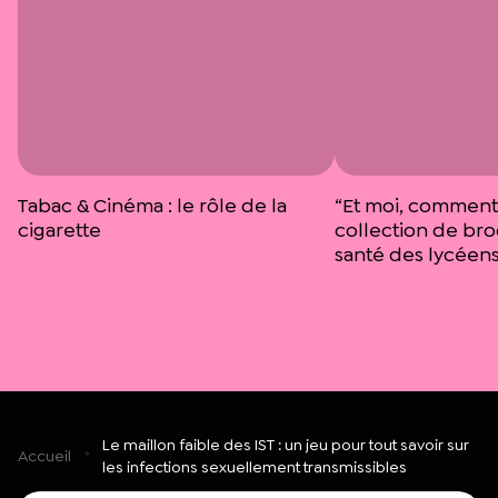
Tabac & Cinéma : le rôle de la
“Et moi, comment 
cigarette
collection de bro
santé des lycéen
Le maillon faible des IST : un jeu pour tout savoir sur
Accueil
les infections sexuellement transmissibles