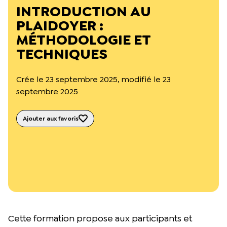
L’équipe du Crips
INTRODUCTION AU
Notre documentation
PLAIDOYER :
Rapports d’activité et financiers
MÉTHODOLOGIE ET
Ressources pour les parents
Projets réalisés avec nos partenaires
TECHNIQUES
Podcast 🎙️
Crée le 23 septembre 2025, modifié le 23
Webinaires
septembre 2025
Ajouter aux favoris
Cette formation propose aux participants et