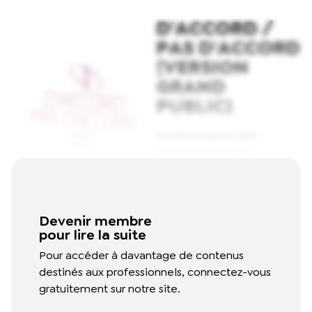
D'ACCORD /
PAS D'ACCORD
(VERSION
GRAND
PUBLIC)
Ce jeu propose des
affirmations sur les
thématiques relatives à la
santé mentale dans son
ensemble aux jeunes.
Devenir membre
Chacun est ensuite invité à
pour lire la suite
se positionner sur les
affirmations (d'accord ou
Pour accéder à davantage de contenus
pas d'accord) et expliquer
destinés aux professionnels, connectez-vous
pourquoi.
Read More
gratuitement sur notre site.