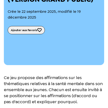
L’équipe du Crips
Notre documentation
Crée le 22 septembre 2025, modifié le 19
Rapports d’activité et financiers
décembre 2025
Ressources pour les parents
Projets réalisés avec nos partenaires
Podcast 🎙️
Ajouter aux favoris
Webinaires
Ce jeu propose des affirmations sur les
thématiques relatives à la santé mentale dans son
ensemble aux jeunes. Chacun est ensuite invité à
se positionner sur les affirmations (d'accord ou
pas d'accord) et expliquer pourquoi.