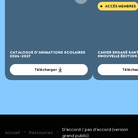
ACCÈS MEMBRES
CATALOGUE D'ANIMATIONS SCOLAIRES
CAHIER ENGAGÉ SAN
2026-2027
#NOUVELLE ÉDITION
Télécharger
Télécha
D’accord / pas d’accord (version
Accueil
Ressources
grand public)