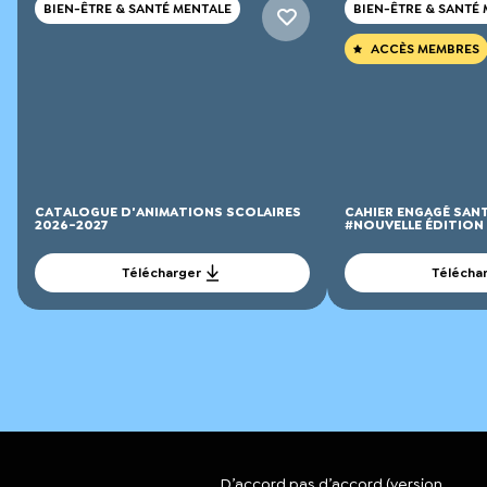
BIEN-ÊTRE & SANTÉ MENTALE
BIEN-ÊTRE & SANTÉ
ACCÈS MEMBRES
CATALOGUE D'ANIMATIONS SCOLAIRES
CAHIER ENGAGÉ SAN
2026-2027
#NOUVELLE ÉDITION
Télécharger
Télécha
D’accord pas d’accord (version