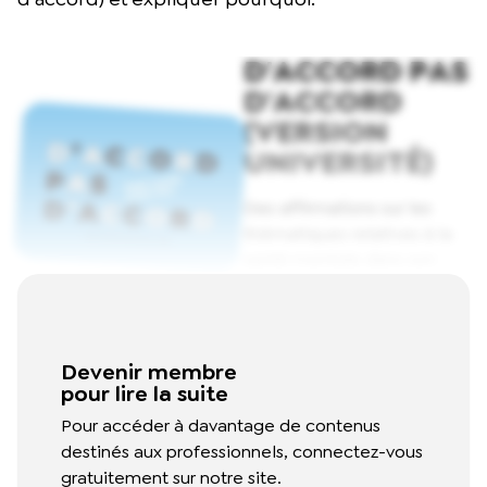
D'ACCORD PAS
D'ACCORD
(VERSION
UNIVERSITÉ)
Des affirmations sur les
thématiques relatives à la
santé mentale dans son
ensemble sont proposées
aux participants et
participantes. Chaque
personne est ensuite
Devenir membre
pour lire la suite
invitée à se positionner sur
les affirmations (d’accord
Pour accéder à davantage de contenus
ou pas d’accord) et
destinés aux professionnels, connectez-vous
expliquer pourquoi.
Read
gratuitement sur notre site.