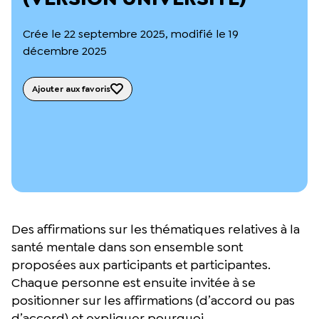
L’équipe du Crips
Notre documentation
Crée le 22 septembre 2025, modifié le 19
Rapports d’activité et financiers
décembre 2025
Ressources pour les parents
Projets réalisés avec nos partenaires
Podcast 🎙️
Ajouter aux favoris
Webinaires
Des affirmations sur les thématiques relatives à la
santé mentale dans son ensemble sont
proposées aux participants et participantes.
Chaque personne est ensuite invitée à se
positionner sur les affirmations (d’accord ou pas
d’accord) et expliquer pourquoi.