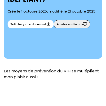
L’équipe du Crips
Notre documentation
Crée le 1 octobre 2025, modifié le 21 octobre 2025
Rapports d’activité et financiers
Ressources pour les parents
Projets réalisés avec nos partenaires
Télécharger le document
Ajouter aux favoris
Podcast 🎙️
Webinaires
Les moyens de prévention du VIH se multiplient,
mon plaisir aussi !