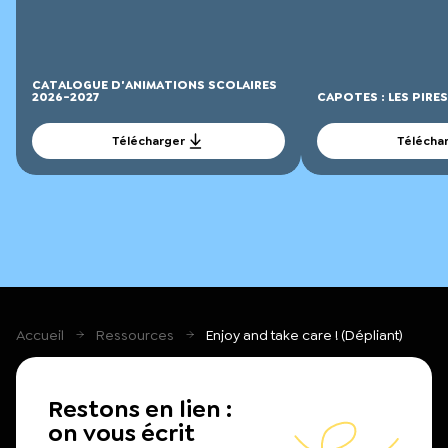
CATALOGUE D'ANIMATIONS SCOLAIRES
2026-2027
CAPOTES : LES PIRE
Télécharger
Télécha
Accueil
Ressources
Enjoy and take care ! (Dépliant)
Restons en lien :
on vous écrit