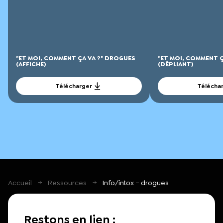
"ET MOI, COMMENT ÇA VA ?" DROGUES
"ET MOI, COMMENT Ç
(AFFICHE)
(DÉPLIANT)
Télécharger
Télécha
Accueil
Ressources
Info/intox – drogues
Restons en lien :