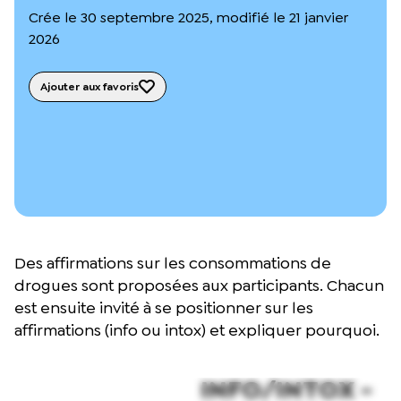
L’équipe du Crips
Crée le 30 septembre 2025, modifié le 21 janvier
Notre documentation
2026
Rapports d’activité et financiers
Ressources pour les parents
Projets réalisés avec nos partenaires
Ajouter aux favoris
Podcast 🎙️
Webinaires
Des affirmations sur les consommations de
drogues sont proposées aux participants. Chacun
est ensuite invité à se positionner sur les
affirmations (info ou intox) et expliquer pourquoi.
INFO/INTOX -