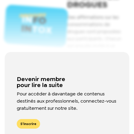
DROGUES
Des affirmations sur les
consommations de
drogues sont proposées
aux participants. Chacun
est ensuite invité à se
positionner sur les
affirmations (info ou intox)
et expliquer pourquoi.
Read
More
Devenir membre
pour lire la suite
Pour accéder à davantage de contenus
destinés aux professionnels, connectez-vous
gratuitement sur notre site.
S'inscrire