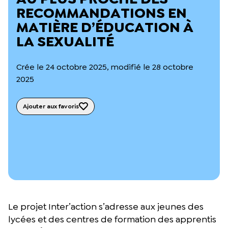
L’équipe du Crips
RECOMMANDATIONS EN
Notre documentation
MATIÈRE D’ÉDUCATION À
Rapports d’activité et financiers
LA SEXUALITÉ
Ressources pour les parents
Projets réalisés avec nos partenaires
Podcast 🎙️
Crée le 24 octobre 2025, modifié le 28 octobre
2025
Webinaires
Ajouter aux favoris
Le projet Inter’action s’adresse aux jeunes des
lycées et des centres de formation des apprentis