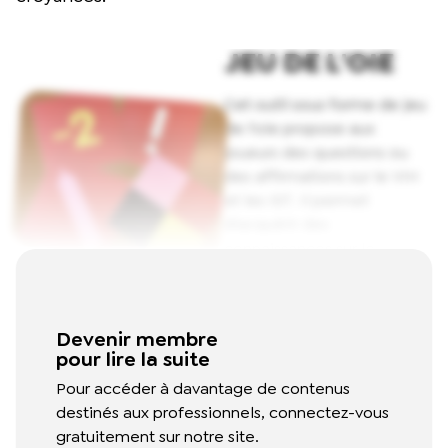
JEU DE L'OIE
Cet outil sous forme de jeu
de l'oie propose aux
joueurs des questions ou
des affirmations sur le VIH
et les IST. Il permet
d'acquérir des
connaissances sur le
VIH/sida et les IST
(prévention, dépistage,
traitements), et de
Devenir membre
développer un esprit
pour lire la suite
critique face aux fausses
Pour accéder à davantage de contenus
croyances.
Read More
destinés aux professionnels, connectez-vous
gratuitement sur notre site.