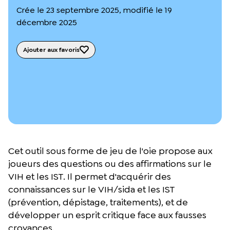
L’équipe du Crips
Crée le 23 septembre 2025, modifié le 19
Notre documentation
décembre 2025
Rapports d’activité et financiers
Ressources pour les parents
Projets réalisés avec nos partenaires
Ajouter aux favoris
Podcast 🎙️
Webinaires
Cet outil sous forme de jeu de l'oie propose aux
joueurs des questions ou des affirmations sur le
VIH et les IST. Il permet d'acquérir des
connaissances sur le VIH/sida et les IST
(prévention, dépistage, traitements), et de
développer un esprit critique face aux fausses
croyances.