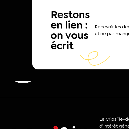
Restons
en lien :
Recevoir les d
on vous
et ne pas manqu
écrit
Le Crips Île-
d’intérêt gén