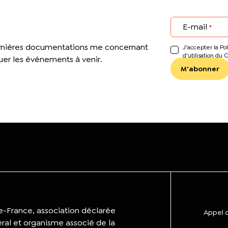
E-mail
*
ernières documentations me concernant
J’accepter la Pol
d'utilisation du 
er les événements à venir.
de-France, association déclarée
Appel d
éral et organisme associé de la