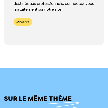
destinés aux professionnels, connectez-vous
les corps en dehors de la
gratuitement sur notre site.
norme. Il favorise la
réflexion bienveillante
envers les autres et envers
S'inscrire
soi-même.
Read More
SUR LE MÊME THÈME