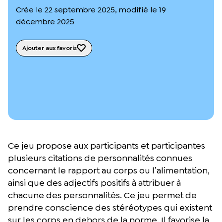
L’équipe du Crips
Crée le 22 septembre 2025, modifié le 19
Notre documentation
décembre 2025
Rapports d’activité et financiers
Ressources pour les parents
Projets réalisés avec nos partenaires
Ajouter aux favoris
Podcast 🎙️
Webinaires
Ce jeu propose aux participants et participantes
plusieurs citations de personnalités connues
concernant le rapport au corps ou l’alimentation,
ainsi que des adjectifs positifs à attribuer à
chacune des personnalités. Ce jeu permet de
prendre conscience des stéréotypes qui existent
sur les corps en dehors de la norme. Il favorise la