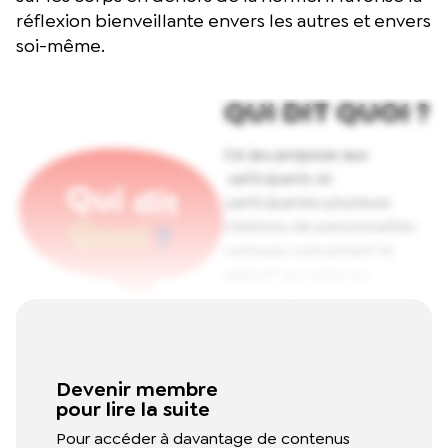
réflexion bienveillante envers les autres et envers
soi-même.
QUI DIT QUOI ?
Ce jeu propose aux
participants et
participantes plusieurs
citations de personnalités
connues concernant le
rapport au corps ou
l’alimentation, ainsi que des
adjectifs positifs à attribuer
à chacune des
personnalités. Ce jeu
Devenir membre
permet de prendre
pour lire la suite
conscience des
Pour accéder à davantage de contenus
stéréotypes qui existent sur