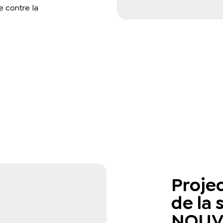
e contre la
Proje
de la
NOUV