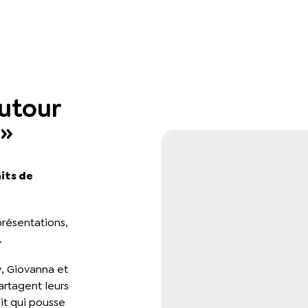
utour
 »
aits de
présentations,
.
y, Giovanna et
artagent leurs
cit qui pousse