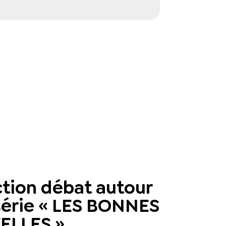
ction débat autour
 série « LES BONNES
ELLES »