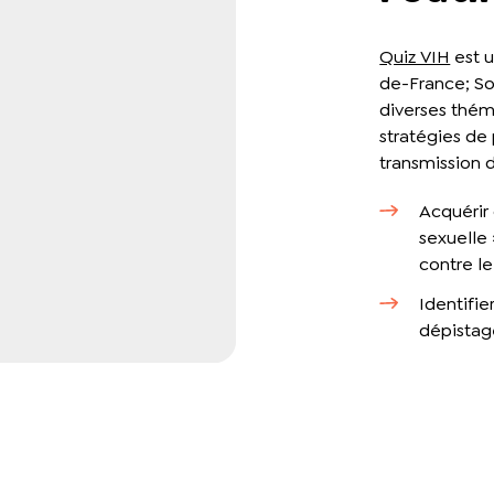
Quiz VIH
est u
de-France; So
diverses théma
stratégies de
transmission d
Acquérir 
sexuelle 
contre le
Identifie
dépistage