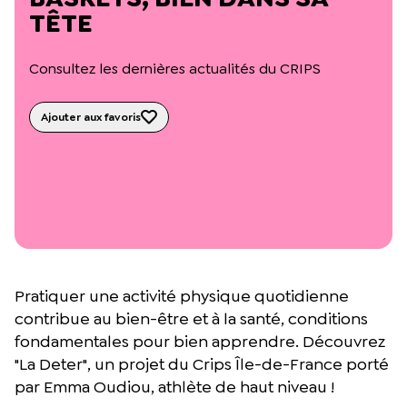
L’équipe du Crips
TÊTE
Notre documentation
Rapports d’activité et financiers
Consultez les dernières actualités du CRIPS
Ressources pour les parents
Projets réalisés avec nos partenaires
Podcast 🎙️
Ajouter aux favoris
Webinaires
Pratiquer une activité physique quotidienne
contribue au bien-être et à la santé, conditions
fondamentales pour bien apprendre. Découvrez
"La Deter", un projet du Crips Île-de-France porté
par Emma Oudiou, athlète de haut niveau !