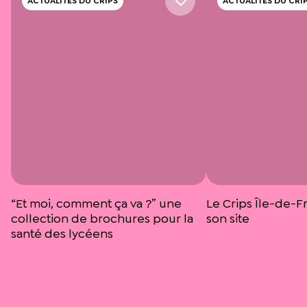
ACTUALITÉS DU CRIPS
ACTUALITÉS DU CRI
“Et moi, comment ça va ?” une
Le Crips Île-de-F
collection de brochures pour la
son site
santé des lycéens