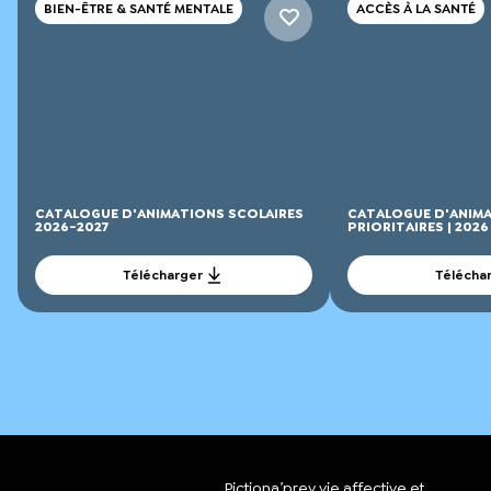
BIEN-ÊTRE & SANTÉ MENTALE
ACCÈS À LA SANTÉ
CATALOGUE D'ANIMATIONS SCOLAIRES
CATALOGUE D'ANIMA
2026-2027
PRIORITAIRES | 2026
Télécharger
Télécha
Pictiona’prev vie affective et