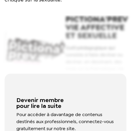
PICTIONA'PREV
VIE AFFECTIVE
ET SEXUELLE
Outil pédagogique qui
consiste à faire deviner ou
deviner, en dessinant, des
mots sur la thématique Vie
affective et sexuelle. Ce
jeu permet aux participants
d'acquérir de nouvelles
connaissances et de
Devenir membre
développer leur esprit
pour lire la suite
critique sur la sexualité.
Pour accéder à davantage de contenus
Read More
destinés aux professionnels, connectez-vous
gratuitement sur notre site.