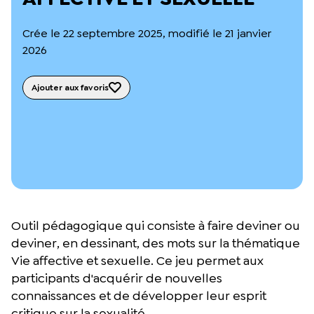
L’équipe du Crips
Notre documentation
Crée le 22 septembre 2025, modifié le 21 janvier
Rapports d’activité et financiers
2026
Ressources pour les parents
Projets réalisés avec nos partenaires
Podcast 🎙️
Ajouter aux favoris
Webinaires
Outil pédagogique qui consiste à faire deviner ou
deviner, en dessinant, des mots sur la thématique
Vie affective et sexuelle. Ce jeu permet aux
participants d'acquérir de nouvelles
connaissances et de développer leur esprit
critique sur la sexualité.