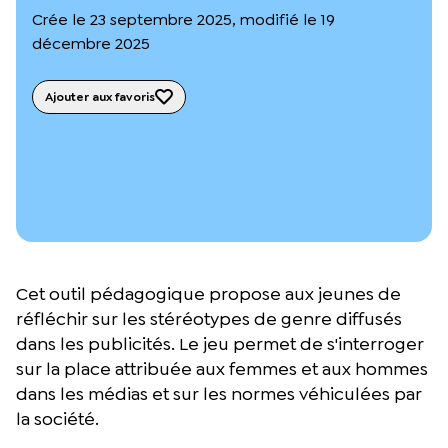
L’équipe du Crips
Crée le 23 septembre 2025, modifié le 19
Notre documentation
décembre 2025
Rapports d’activité et financiers
Ressources pour les parents
Projets réalisés avec nos partenaires
Ajouter aux favoris
Podcast 🎙️
Webinaires
Cet outil pédagogique propose aux jeunes de
réfléchir sur les stéréotypes de genre diffusés
dans les publicités. Le jeu permet de s'interroger
sur la place attribuée aux femmes et aux hommes
dans les médias et sur les normes véhiculées par
la société.