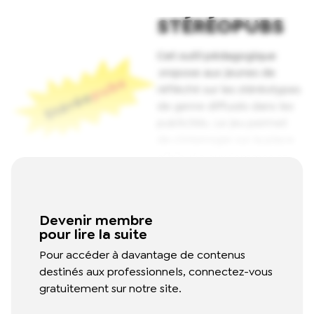
STÉRÉOPUBS
Cet outil pédagogique
propose aux jeunes de
réfléchir sur les stéréotypes
de genre diffusés dans les
publicités. Le jeu permet
de s'interroger sur la place
attribuée aux femmes et
aux hommes dans les
médias et sur les normes
véhiculées par la société.
Devenir membre
Read More
pour lire la suite
Pour accéder à davantage de contenus
destinés aux professionnels, connectez-vous
gratuitement sur notre site.