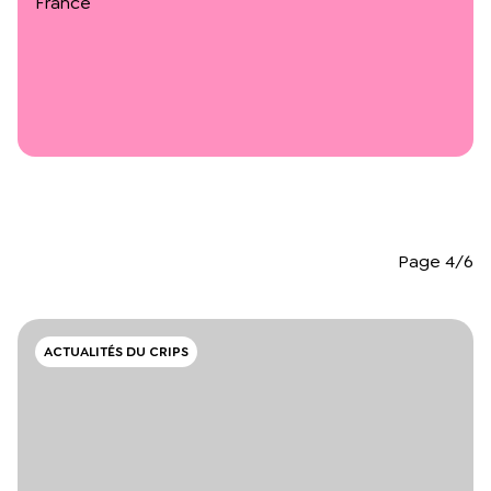
France
L’équipe du Crips
Notre documentation
Rapports d’activité et financiers
Ressources pour les parents
Projets réalisés avec nos partenaires
Podcast 🎙️
Webinaires
Page 4/6
ACTUALITÉS DU CRIPS