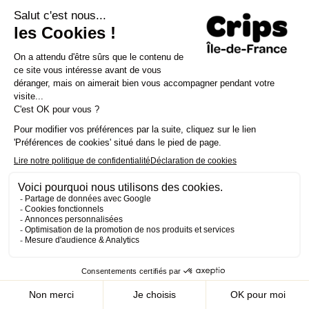
Le Crips Île-de-France, association déclarée
d’intérêt général et organisme associé de la
Région Île-de-France, est un acteur reconnu en
matière de prévention et de promotion de la
santé, ainsi que dans la lutte contre le VIH/sida.
Appel d'offres
Contactez-nous
Mon compte
Presse
Nous rejoindre
Rechercher
Concours d’affiches 2025-
Agréments et habilitations
2026